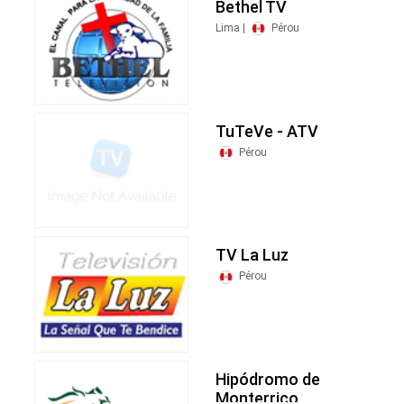
Bethel TV
Lima |
Pérou
TuTeVe - ATV
Pérou
TV La Luz
Pérou
Hipódromo de
Monterrico