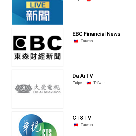
EBC Financial News
Taïwan
Da Ai TV
Taipéi |
Taïwan
CTS TV
Taïwan