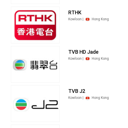
RTHK
Kowloon |
Hong Kong
TVB HD Jade
Kowloon |
Hong Kong
TVB J2
Kowloon |
Hong Kong