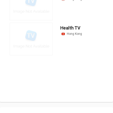
Health TV
Hong Kong