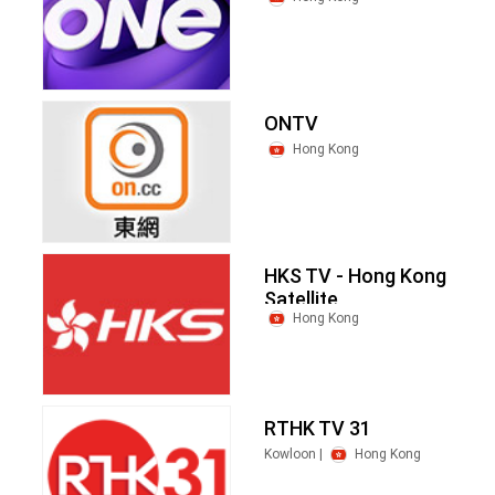
ONTV
Hong Kong
HKS TV - Hong Kong
Satellite
Hong Kong
RTHK TV 31
Kowloon |
Hong Kong