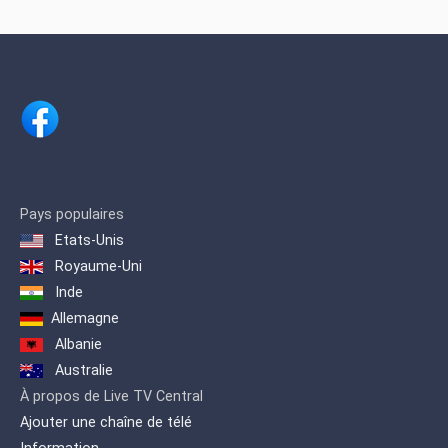
Pays populaires
Etats-Unis
Royaume-Uni
Inde
Allemagne
Albanie
Australie
À propos de Live TV Central
Ajouter une chaîne de télé