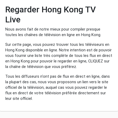
Regarder Hong Kong TV
Live
Nous avons fait de notre mieux pour compiler presque
toutes les chaînes de télévision en ligne en Hong Kong.
Sur cette page, vous pouvez trouver tous les téléviseurs en
Hong Kong disponible en ligne. Notre intention est de pouvoir
vous fournir une liste très complète de tous les flux en direct
en Hong Kong pour pouvoir le regarder en ligne, CLIQUEZ sur
la chaîne de télévision que vous préférez.
Tous les diffuseurs n'ont pas de flux en direct en ligne, dans
la plupart des cas, nous vous proposons un lien vers le site
officiel de la télévision, auquel cas vous pouvez regarder le
flux en direct de votre télévision préférée directement sur
leur site officiel.