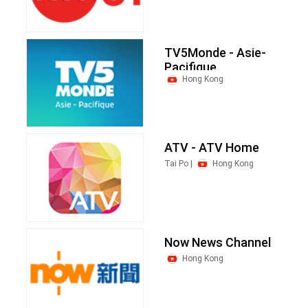
TV5Monde - Asie-
Pacifique
Hong Kong
ATV - ATV Home
Tai Po |
Hong Kong
Now News Channel
Hong Kong