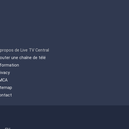
 propos de Live TV Central
jouter une chaîne de télé
nformation
rivacy
MCA
itemap
ontact