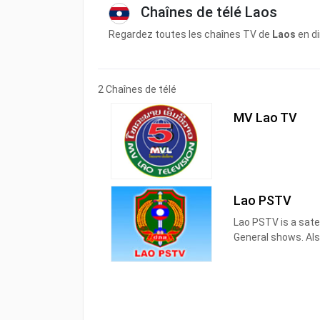
Chaînes de télé Laos
Regardez toutes les chaînes TV de
Laos
en di
2 Chaînes de télé
MV Lao TV
Lao PSTV
Lao PSTV is a satel
General shows. Als
the Ministry of Pub