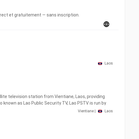
rect et gratuitement — sans inscription.
Laos
lite television station from Vientiane, Laos, providing
o known as Lao Public Security TV, Lao PSTV is run by
lic Security (MPS), a state run agency of Laos.
Vientiane |
Laos