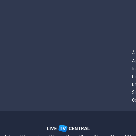
À
A
I
P
D
S
C