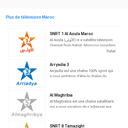
Plus de télévisions Maroc
SNRT 1 Al Aoula Maroc
Al Aoula (الأولى) is a satellite television
channel from Rabat, Morocco providing
Entertainment shows. Al Aoula is the
Rabat
flagship station of Société Nationale de
Radiodiffusion et de Télévision (SNRT)
Arryadia 3
Arryadia est une chaîne 100% sport qui
a pour ambition d'être la chaîne du
sport marocain par excellence.
ARRIYADIYA s'intéresse à tous les
sports pratiqués au Maroc et couvre
Al Maghribia
toutes les rencontres sportives
Al Maghrabia est une chaîne satellitaire
nationales ainsi que l'actualité sportive
qui a pour vocation de s'adresser aux
internationale.
résidents marocains à l'étranger. Al
Maghribia rediffuse une partie des
programmes d’Al Aoula et une partie de
SNRT 8 Tamazight