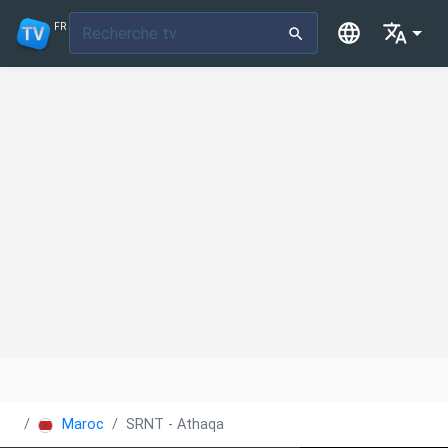
FR
Maroc
SRNT - Athaqafia