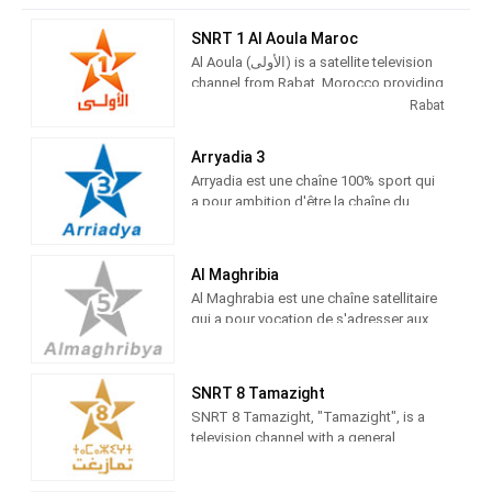
SNRT 1 Al Aoula Maroc
Al Aoula (الأولى) is a satellite television
channel from Rabat, Morocco providing
Entertainment shows. Al Aoula is the
Rabat
flagship station of Société Nationale de
Radiodiffusion et de Télévision (SNRT)
Arryadia 3
Arryadia est une chaîne 100% sport qui
a pour ambition d'être la chaîne du
sport marocain par excellence.
ARRIYADIYA s'intéresse à tous les
sports pratiqués au Maroc et couvre
Al Maghribia
toutes les rencontres sportives
Al Maghrabia est une chaîne satellitaire
nationales ainsi que l'actualité sportive
qui a pour vocation de s'adresser aux
internationale.
résidents marocains à l'étranger. Al
Maghribia rediffuse une partie des
programmes d’Al Aoula et une partie de
SNRT 8 Tamazight
ceux de 2 M. Elle est accessible
SNRT 8 Tamazight, "Tamazight", is a
uniquement par satellite
television channel with a general
reference that proposes a wide
diversity in its network of programs,