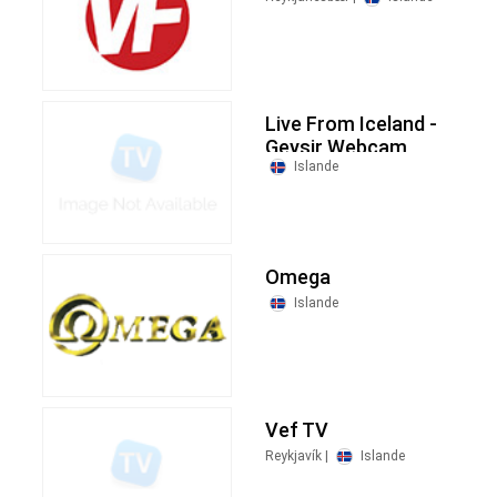
Live From Iceland -
Geysir Webcam
Islande
Omega
Islande
Vef TV
Reykjavík |
Islande