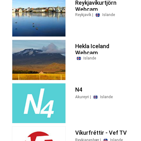
Reykjavíkurtjörn
Webcam
Reykjavík |
Islande
Hekla Iceland
Webcam
Islande
N4
Akureyri |
Islande
Víkurfréttir - Vef TV
Reykjanesbær |
Islande