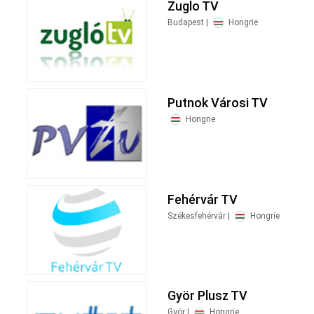
Zuglo TV
Budapest |
Hongrie
Putnok Városi TV
Hongrie
Fehérvár TV
Székesfehérvár |
Hongrie
Györ Plusz TV
Györ |
Hongrie