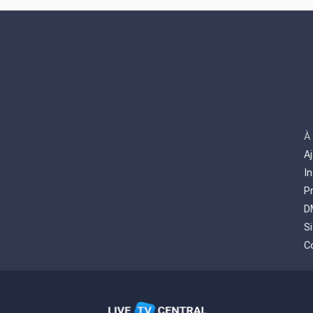
À
A
I
P
D
S
C