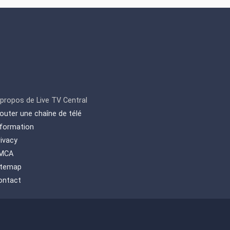
 propos de Live TV Central
jouter une chaîne de télé
nformation
rivacy
MCA
itemap
ontact