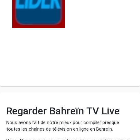
Regarder Bahreïn TV Live
Nous avons fait de notre mieux pour compiler presque
toutes les chaînes de télévision en ligne en Bahreïn.