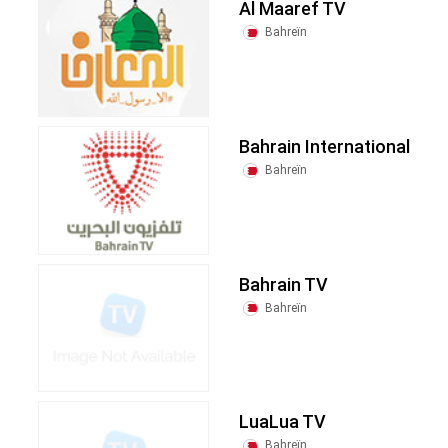
Al Maaref TV
Bahreïn
Bahrain International
Bahreïn
Bahrain TV
Bahreïn
LuaLua TV
Bahreïn