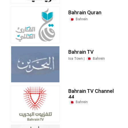
Bahrain Quran
Bahreïn
Bahrain TV
Isa Town |
Bahreïn
Bahrain TV Channel
44
Bahreïn