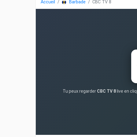
Accueil
Barbade
CBC TV 8
Tu peux regarder
CBC TV 8
live en cl