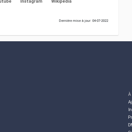
utube
Instagram
Wikipedia
Dernière mise à jour: 04-07-2022
À
A
I
P
D