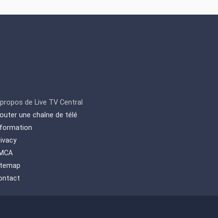
 propos de Live TV Central
jouter une chaîne de télé
nformation
rivacy
MCA
itemap
ontact