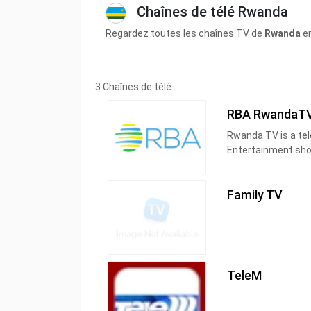
Chaînes de télé Rwanda
Regardez toutes les chaînes TV de
Rwanda
en
3 Chaînes de télé
RBA RwandaT
Rwanda TV is a tel
Entertainment sho
Rwanda TV produces
commentary and li
Family TV
TeleM