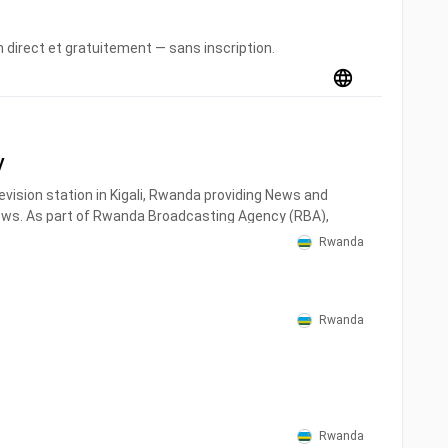
 direct et gratuitement — sans inscription.
V
evision station in Kigali, Rwanda providing News and
ws. As part of Rwanda Broadcasting Agency (RBA),
 and airs newscasts, talks shows, political
Rwanda
festyle programs.
Rwanda
Rwanda