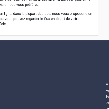
évision que vous préférez.
 en ligne, dans la plupart des cas, nous vous proposons un
l cas vous pouvez regarder le flux en direct de votre
ciel.
À
A
I
P