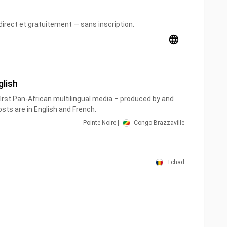
direct et gratuitement — sans inscription.
glish
first Pan-African multilingual media – produced by and
osts are in English and French.
Pointe-Noire |
Congo-Brazzaville
lable in 38 countries and 11.7 million homes across sub-
canews is distributed by operators in the following
had, Democratic Republic of Congo, Djibouti, Equatorial
Tchad
Gabon, Gambia, Ghana, Guinea, Guinea-Bissau, Ivory Coast,
agascar, Malawi, Mali, Mauritania, Mauritius,
 Nigeria, Republic of the Congo, Rwanda, Sao Tome,
one, South Africa, Sudan, Tanzania, Togo, Uganda,