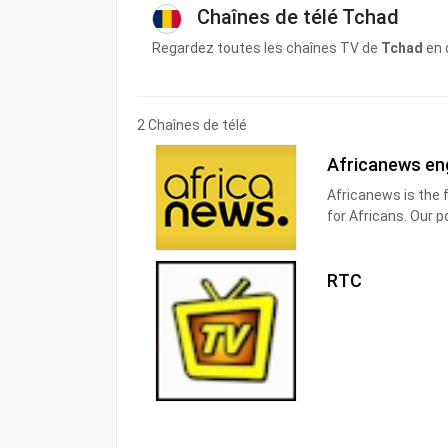
Chaînes de télé Tchad
Regardez toutes les chaînes TV de
Tchad
en 
2 Chaînes de télé
Africanews en
Africanews is the 
for Africans. Our p
Africanews is avai
saharan Africa Afri
RTC
countries: Benin, Botswana, Burkina Faso, Burundi, Cameroon, Central
African Republic, C
Guinea, Ethiopia, 
Kenya, Liberia, Mad
Mozambique, Niger,
Senegal, Sierra Le
Zambia.