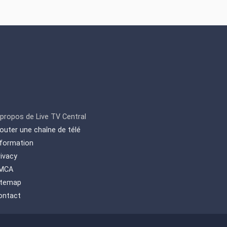
 propos de Live TV Central
jouter une chaîne de télé
nformation
rivacy
MCA
itemap
ontact